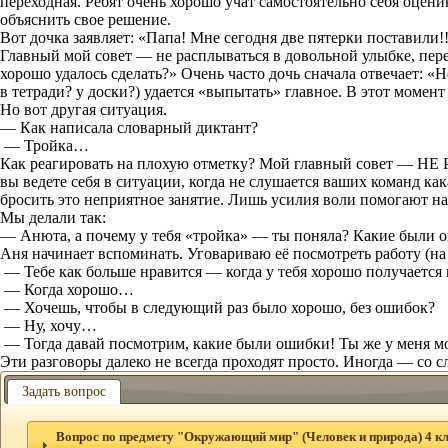
переходная. Ребят очень хорошо учат самостоятельно себя оцени
объяснить свое решение.
Вот дочка заявляет: «Папа! Мне сегодня две пятерки поставили!!
Главный мой совет — не расплываться в довольной улыбке, перево
хорошо удалось сделать?» Очень часто дочь сначала отвечает: 
в тетради? у доски?) удается «выпытать» главное. В этот момент 
Но вот другая ситуация.
— Как написала словарный диктант?
— Тройка…
Как реагировать на плохую отметку? Мой главный совет — НЕ 
вы ведете себя в ситуации, когда не слушается ваших команд
как
бросить это неприятное занятие. Лишь усилия воли помогают на
Мы делали так:
— Анюта, а почему у тебя «тройка» — ты поняла? Какие были 
Аня начинает вспоминать. Уговариваю её посмотреть работу (на к
— Тебе как больше нравится — когда у тебя хорошо получается
— Когда хорошо…
— Хочешь, чтобы в следующий раз было хорошо, без ошибок?
— Ну, хочу…
— Тогда давай посмотрим, какие были ошибки! Ты же у меня мол
Эти разговоры далеко не всегда проходят просто. Иногда — со с
Задать вопрос
Вопрос по предмету "Окружающий мир" (Человек и природа) 4 кл