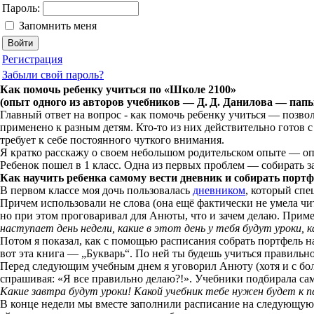
Пароль:
Запомнить меня
Регистрация
Забыли свой пароль?
Как помочь ребенку учиться по «Школе 2100»
(опыт одного из авторов учебников —
Д. Д. Данилова
— папы
Главный ответ на вопрос - как помочь ребенку учиться — позв
применено к разным детям.
Кто-то
из них действительно готов 
требует к себе постоянного чуткого внимания.
Я кратко расскажу о своем небольшом родительском опыте — 
Ребенок пошел в
1
класс. Одна из первых проблем — собирать за
Как научить ребенка самому вести дневник и собирать порт
В первом классе моя дочь пользовалась
дневником
, который спе
Причем использовали не слова (она ещё фактически не умела чит
но при этом проговаривал для Анюты, что и зачем делаю. Прим
наступает день недели, какие в этот день у тебя будут уроки, 
Потом я показал, как с помощью расписания собрать портфель н
вот эта книга — „Букварь“. По ней ты будешь учиться правильно 
Перед следующим учебным днем я уговорил Анюту (хотя и с бо
спрашивая: «Я все правильно делаю?!». Учебники подбирала са
Какие завтра будут уроки! Какой учебник тебе нужен будет к п
В конце недели мы вместе заполнили расписание на следующую 