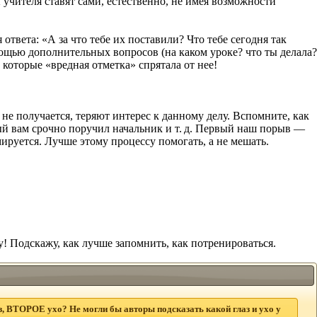
 учителя ставят сами, естественно, не имея возможности
ответа: «А за что тебе их поставили? Что тебе сегодня так
мощью дополнительных вопросов (на каком уроке? что ты делала?
, которые «вредная отметка» спрятала от нее!
не получается, теряют интерес к данному делу. Вспомните, как
рый вам срочно поручил начальник
и т. д.
Первый наш порыв —
ируется. Лучше этому процессу помогать, а не мешать.
! Подскажу, как лучше запомнить, как потренироваться.
, ВТОРОЕ ухо? Не могли бы авторы подсказать какой глаз и ухо у