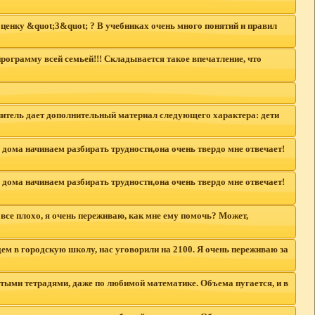
ценку &quot;3&quot; ? В учебниках очень много понятий и правил
ограмму всей семьей!!! Складывается такое впечатление, что
учитель дает дополнительный материал следующего характера: дети
. дома начинаем разбирать трудности,она очень твердо мне отвечает!
. дома начинаем разбирать трудности,она очень твердо мне отвечает!
 все плохо, я очень переживаю, как мне ему помочь? Может,
дем в городскую школу, нас уговорили на 2100. Я очень переживаю за
стыми тетрадями, даже по любимой математике. Объема пугается, и в