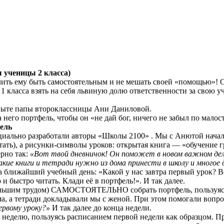
 ученицы
2
класса)
олить ему быть самостоятельным и не мешать своей «помощью»! 
с
1
класса взять на себя львиную долю ответственности за свою у
опыте папы второклассницы Ани Даниловой.
 него портфель, чтобы он «не дай бог, ничего не забыл по малос
фель
циально разработали авторы «Школы 2100» . Мы с Анютой начали
ать), а
рисунки-символы
уроков: открытая книга — «обучение г
ерно так:
«Вот твой дневничок! Он поможет в новом важном деле
какие книги и тетради нужно из дома принести в школу и многое
а ближайший учебный день: «Какой у нас завтра первый урок? В
и быстро читать. Клади её в портфель!». И так далее.
льшим трудом) САМОСТОЯТЕЛЬНО собрать портфель, пользуясь р
ма, а тетради докладывали мы с женой. При этом помогали вопр
ервому уроку?»
И так далее до конца недели.
неделю, пользуясь расписанием первой недели как образцом. Пр