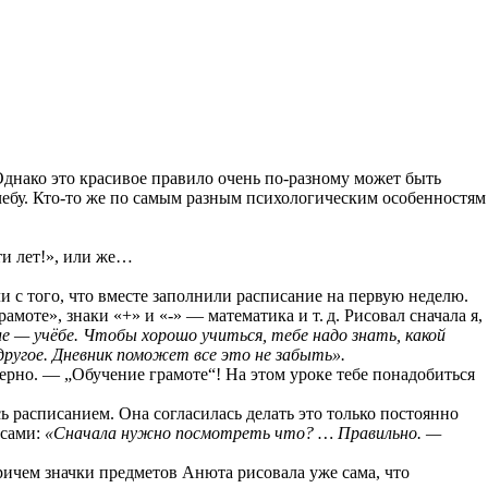
Однако это красивое правило очень
по-разному
может быть
чебу.
Кто-то
же по самым разным психологическим особенностям
ти лет!», или же…
 с того, что вместе заполнили расписание на первую неделю.
рамоте», знаки «+» и «-» — математика
и т. д.
Рисовал сначала я,
 — учёбе. Чтобы хорошо учиться, тебе надо знать, какой
 другое. Дневник поможет все это не забыть».
ерно. — „Обучение грамоте“! На этом уроке тебе понадобиться
асписанием. Она согласилась делать это только постоянно
осами:
«Сначала нужно посмотреть что? … Правильно. —
ичем значки предметов Анюта рисовала уже сама, что