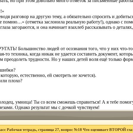
вать, но при этом довольно много отметок за письменные работы
!»
дя разговор на другую тему, а обязательно спросить и добиться 
«Не помню…» (отметка заслонила реальную работу!), однако с по
глаза загораются, и она начинает взахлеб рассказывать о деталях
РУГАТЬ! Большинство людей от осознания того, что у них
что-то
ая-то
техника, когда никак не удается составить документ, кото
м преодолеть трудности. Но у наших детей воля ещё только форм
ошибки?
оторую, естественно, ей смотреть не хочется).
 или плохо?
одец, умница! Ты со всем сможешь справиться! А я тебе помогу
лезами. Однако результат мы с дочкой чувствуем!
асс Рабочая тетрадь, страница 27, вопрос №18 Что оценивает ВТОРОЙ глаз