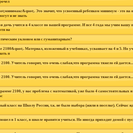
рочел
t;минимакс&quot;. Это значит, что усвоенный ребенком минимум - это на о
огут и не знать
очь учится в 4 классе по вашей программе. И все 4 года мы учим вашу пр
отя на
матическим уклоном или с гуманитарным?
е 2100&quot;. Материал, изложенный в учебниках, усваивает на 4 и 5. Но 
нать п
100. Учитель говорит, что очень слабая,что программа тяжело ей дается..
100. Учитель говорит, что очень слабая,что программа тяжело ей дается..
грамме 2100, у нас проблема с математикой, уже было 4 самостоятельных и
ас
ый класс на Школу России, т.к. не было выбора (жили в поселке). Сейчас и
шел в 1 класс, в школе нравится учиться. Но иногда приходит домой с пу