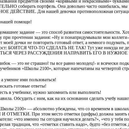
ь названия предметов своими «корявыми и некрасивыми» буквами
ЬНО собирать портфель. Она довольно часто ошибалась, мы
СТВИЕ. Для нашей девочки противоположная ситуация обе
з нашей помощи!
домашнее задание — это способ развития самостоятельности. Хот
ову при прочтении задания: «Ну и понапридумывали мои
коллеги
от моей дочки не повторить готовый ответ, а немного подумать,
прост: БОИТСЯ
ЧТО-ТО
СДЕЛАТЬ НЕ ТАК! Тут уже никуда не де
ТЬСЯ ЧЕРЕЗ РАССУЖДЕНИЯ НАПРАВИТЬ ЕГО В НУЖНОЕ Р
ибок — это не страшно! ты все равно молодец!- и всячески под
 учебников «Школы 2100», которые напечатаны на четвертой стр
 а умение ими пользоваться!
 искать готовые ответы!
о есть в учебнике, нужно запомнить или выполнить!
вила. Обсудить с ним, как на их основании сделать учебу наших
колы 2100» — абсолютно убеждены, что со временем в школах
КИ. При этом место отметки (цифры) должна занять качест
тели: «что именно ты сегодня научился делать?», «что у тебя по
лая традиция, что «отметки ставить надо», будто «без отметок д