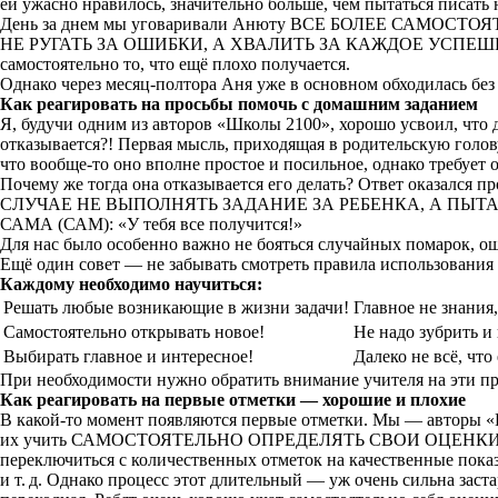
ей ужасно нравилось, значительно больше, чем пытаться писат
День за днем мы уговаривали Анюту ВСЕ БОЛЕЕ САМОСТОЯТЕЛ
НЕ РУГАТЬ ЗА ОШИБКИ, А ХВАЛИТЬ ЗА КАЖДОЕ УСПЕШНОЕ ДЕЙ
самостоятельно то, что ещё плохо получается.
Однако через
месяц-полтора
Аня уже в основном обходилась бе
Как реагировать на просьбы помочь с домашним заданием
Я, будучи одним из авторов «Школы 2100», хорошо усвоил, что 
отказывается?! Первая мысль, приходящая в родительскую гол
что
вообще-то
оно вполне простое и посильное, однако требует 
Почему же тогда она отказывается его делать? Ответ оказался 
СЛУЧАЕ НЕ ВЫПОЛНЯТЬ ЗАДАНИЕ ЗА РЕБЕНКА, А ПЫТА
САМА (САМ): «У тебя все получится!»
Для нас было особенно важно не бояться случайных помарок, ош
Ещё один совет — не забывать смотреть правила использования
Каждому необходимо научиться:
Решать любые возникающие в жизни задачи!
Главное не знания,
Самостоятельно открывать новое!
Не надо зубрить и
Выбирать главное и интересное!
Далеко не всё, чт
При необходимости нужно обратить внимание учителя на эти пра
Как реагировать на первые отметки — хорошие и плохие
В
какой-то
момент появляются первые отметки. Мы — авторы «Ш
их учить САМОСТОЯТЕЛЬНО ОПРЕДЕЛЯТЬ СВОИ ОЦЕНКИ И ОТМЕТ
переключиться с количественных отметок на качественные показа
и т. д.
Однако процесс этот длительный — уж очень сильна застаре