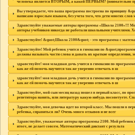
человека является ВТОРЫМ, а какой ПЕРВЫМ? (внимательно п
Вы утверждаете, что ваша программа построена по принципу &quo
написано взрослым языком, без учета того, что дети многих слов м
Здравствуйте уважаемые авторы программы «Школа 2100»!!! Моя д
авторы учебников никогда не работали школьными учителями. Х
Здравствуйте! &quot;Школа 2100&quot; - это программа с мате
Здравствуйте! Мой ребенок учится в гимназии по &quot;программ
должны называть части слова и давать их краткие определения, з
здравствуйте! моя младшая дочь учится в гимназии по программе 2
как же ей помочь научится так же уверенно отвечать в ш
здравствуйте! моя младшая дочь учится в гимназии по программе 2
как же ей помочь научится так же уверенно отвечать в ш
Здравствуйте, мой сын месяц назад пошел в первый класс, по про
репетитора нанять, или литературу какую нибудь посоветуете. Сп
Здравствуйте, моя девочка идет во второй класс. Мы пошли в перв
ребенка, справиться ли? Очень много отзывов и не всег
Здравствуйте, уважаемые авторы программы 2100. Мой ребенок по
итоге, не делает совсем. Математический диктант с результа